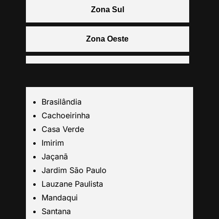
Zona Sul
Zona Oeste
Centro
Grande São Paulo
Brasilândia
Cachoeirinha
Guarulhos
Casa Verde
Imirim
Jaçanã
Santo André
Jardim São Paulo
Lauzane Paulista
São Caetano
Mandaqui
Santana
São Bernardo