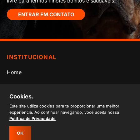
livre para termos filhotes bonitos e saudáveis.
ENTRAR EM CONTATO
INSTITUCIONAL
Home
O Canil
Cookies.
Cachorros
Este site utiliza cookies para te proporcionar uma melhor
experiência. Ao continuar navegando, você aceita nossa
Informações
Política de Privacidade
Blog
OK
ENTRAR EM CONTATO