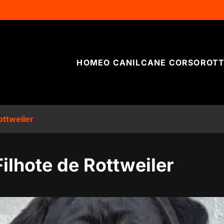
HOME
O CANIL
CANE CORSO
ROTT
ottweiler
ilhote de Rottweiler