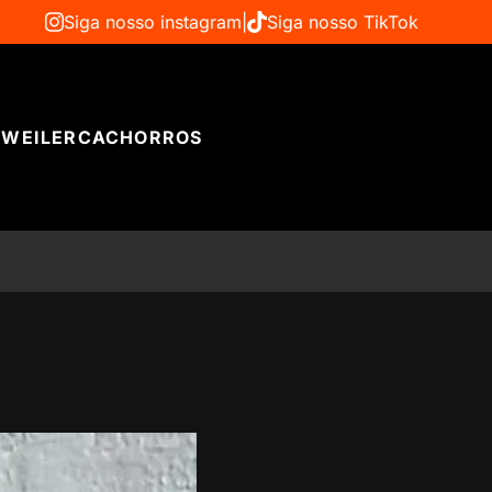
Siga nosso instagram
|
Siga nosso TikTok
WEILER
CACHORROS