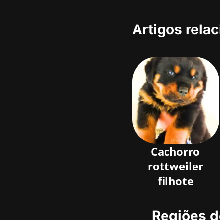
Artigos rela
Cachorro
rottweiler
filhote
Regiões d