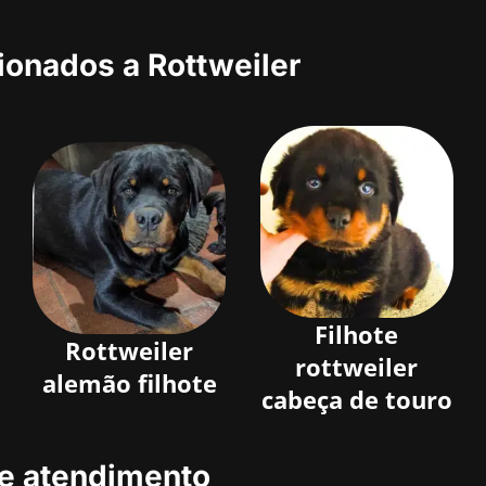
cionados a Rottweiler
Filhote
Rottweiler
rottweiler
alemão filhote
cabeça de touro
e atendimento