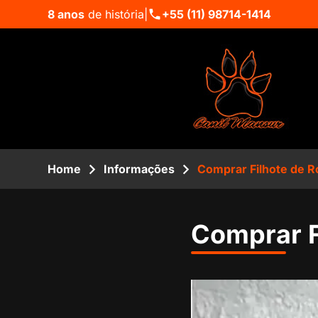
8 anos
de história
|
+55 (11) 98714-1414
Home
Informações
Comprar Filhote de R
Comprar F