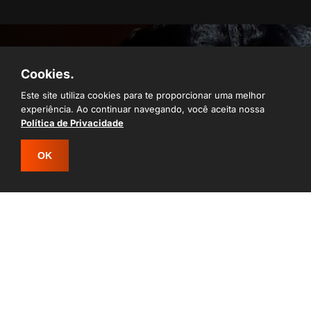
Cookies.
Todo cuidado que o seu Cane Corso
Este site utiliza cookies para te proporcionar uma melhor
Italiano e Rottweiler merecem
experiência. Ao continuar navegando, você aceita nossa
Política de Privacidade
Fornecemos ao nossos filhotes a melhor ração
super-premium, vacinas importadas e espaco ao ar
livre para termos filhotes bonitos e saudáveis.
OK
ENTRAR EM CONTATO
ENTRAR EM CONTATO
INSTITUCIONAL