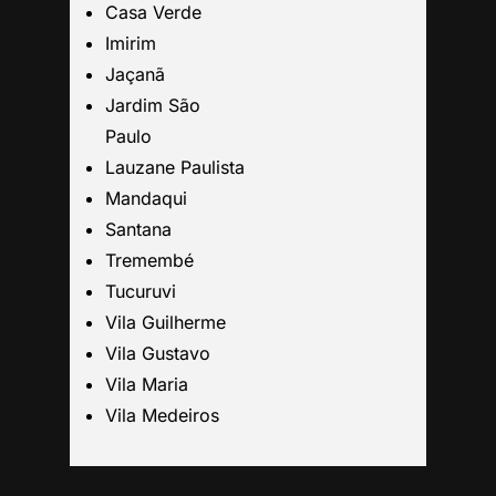
Guarulhos
Casa Verde
Imirim
Jaçanã
Santo André
Jardim São
Paulo
São Caetano
Lauzane Paulista
Mandaqui
São Bernardo
Santana
Tremembé
Mogi das Cruzes
Tucuruvi
Vila Guilherme
Barueri
Vila Gustavo
Vila Maria
Campinas
Vila Medeiros