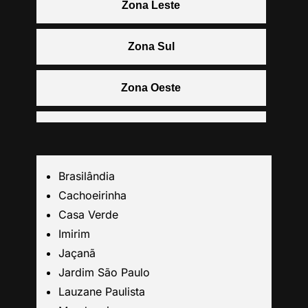
Zona Leste
Zona Sul
Zona Oeste
Centro
Grande São Paulo
Brasilândia
Cachoeirinha
Guarulhos
Casa Verde
Imirim
Jaçanã
Santo André
Jardim São Paulo
Lauzane Paulista
São Caetano