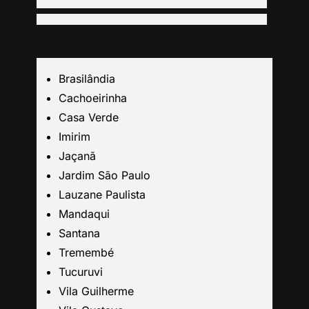
Centro
Grande São Paulo
Brasilândia
Cachoeirinha
Guarulhos
Casa Verde
Imirim
Jaçanã
Santo André
Jardim São Paulo
Lauzane Paulista
São Caetano
Mandaqui
Santana
São Bernardo
Tremembé
Tucuruvi
Mogi das Cruzes
Vila Guilherme