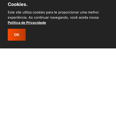
Cookies.
RAÇAS
Este site utiliza cookies para te proporcionar uma melhor
experiência. Ao continuar navegando, você aceita nossa
Canil Corso
Política de Privacidade
Rottweiller
OK
ENTRAR EM CONTATO
ONDE ESTAMOS
Guararema - SP
ATENDIMENTO
De segunda à domingo
Das 13h às 16h
CONTATO