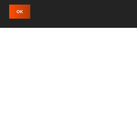
Rottweiller
OK
ENTRAR EM CONTATO
ONDE ESTAMOS
Guararema - SP
ATENDIMENTO
De segunda à domingo
Das 13h às 16h
CONTATO
WhatsApp
: (11) 98714-1414