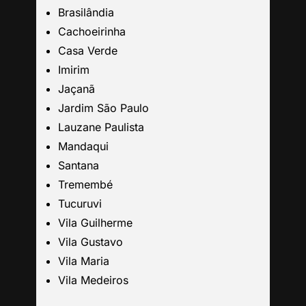
Grande São Paulo
Brasilândia
Cachoeirinha
Guarulhos
Casa Verde
Imirim
Jaçanã
Santo André
Jardim São Paulo
Lauzane Paulista
São Caetano
Mandaqui
Santana
São Bernardo
Tremembé
Tucuruvi
Mogi das Cruzes
Vila Guilherme
Vila Gustavo
Barueri
Vila Maria
Vila Medeiros
Campinas