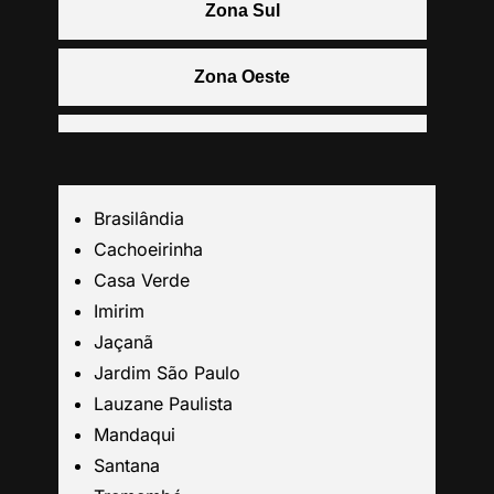
Zona Sul
Zona Oeste
Centro
Grande São Paulo
Brasilândia
Cachoeirinha
Guarulhos
Casa Verde
Imirim
Jaçanã
Santo André
Jardim São Paulo
Lauzane Paulista
São Caetano
Mandaqui
Santana
São Bernardo