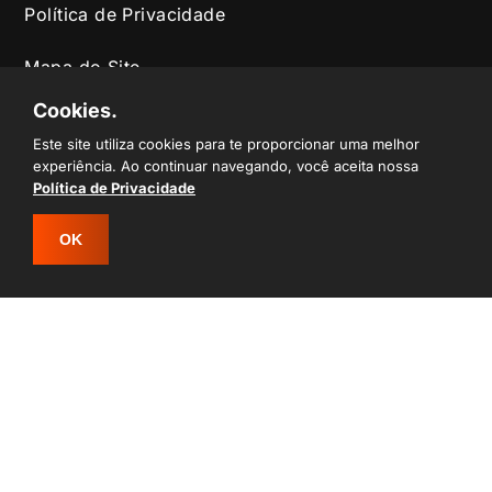
Política de Privacidade
Mapa do Site
Cookies.
RAÇAS
Este site utiliza cookies para te proporcionar uma melhor
experiência. Ao continuar navegando, você aceita nossa
Canil Corso
Política de Privacidade
Rottweiller
OK
ENTRAR EM CONTATO
ONDE ESTAMOS
Guararema - SP
ATENDIMENTO
De segunda à domingo
Das 13h às 16h