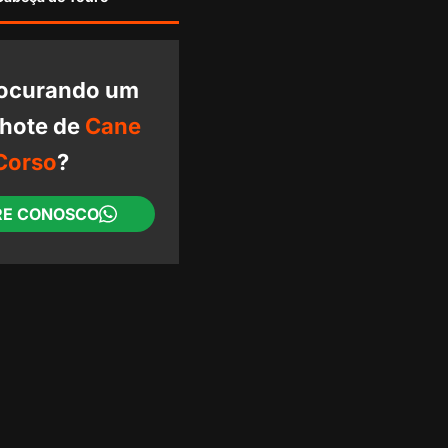
rocurando um
ilhote de
Cane
Corso
?
E CONOSCO