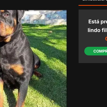
Está p
lindo f
COMPR