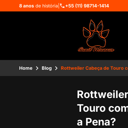
8 anos
de história
|
+55 (11) 98714-1414
Home
Blog
Rottweiler Cabeça de Touro c
Rottweile
Touro com
a Pena?