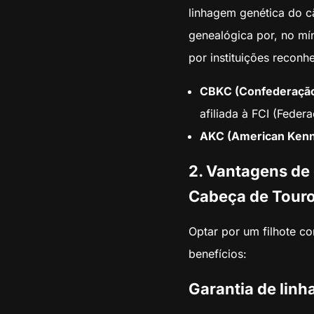
linhagem genética do c
genealógica por, no mín
por instituições reconh
CBKC (Confederação Br
afiliada à FCI (Feder
AKC (American Kenne
2. Vantagens de
Cabeça de Touro
Optar por um filhote c
benefícios:
Garantia de lin