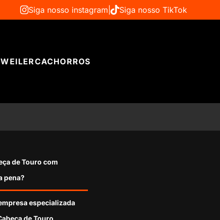
Siga nosso instagram
|
Siga nosso TikTok
WEILER
CACHORROS
beça de Touro com
 a pena?
empresa especializada
Cabeça de Touro