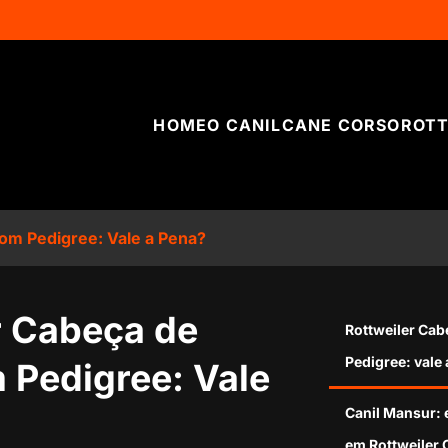
HOME
O CANIL
CANE CORSO
ROTT
om Pedigree: Vale a Pena?
r Cabeça de
Rottweiler Ca
Pedigree: vale
 Pedigree: Vale
Canil Mansur: 
em Rottweiler 