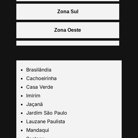
Zona Sul
Zona Oeste
Centro
Grande São Paulo
Brasilândia
Cachoeirinha
Guarulhos
Casa Verde
Imirim
Jaçanã
Santo André
Jardim São Paulo
Lauzane Paulista
São Caetano
Mandaqui