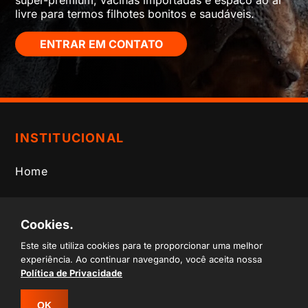
livre para termos filhotes bonitos e saudáveis.
ENTRAR EM CONTATO
INSTITUCIONAL
Home
O Canil
Cookies.
Cachorros
Este site utiliza cookies para te proporcionar uma melhor
experiência. Ao continuar navegando, você aceita nossa
Informações
Política de Privacidade
Blog
OK