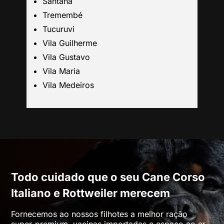
Santana
São Bernardo
Tremembé
Tucuruvi
Mogi das Cruzes
Vila Guilherme
Vila Gustavo
Barueri
Vila Maria
Vila Medeiros
Campinas
Todo cuidado que o seu Cane Corso
Italiano e Rottweiler merecem
Fornecemos ao nossos filhotes a melhor ração
super-premium, vacinas importadas e espaco ao ar